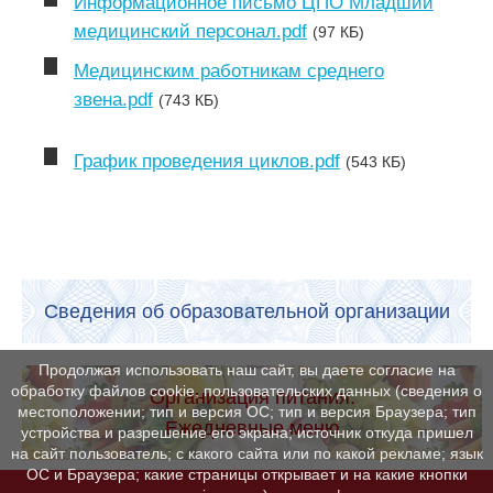
Информационное письмо ЦПО Младший
медицинский персонал.pdf
(97 КБ)
Медицинским работникам среднего
звена.pdf
(743 КБ)
График проведения циклов.pdf
(543 КБ)
Сведения об образовательной организации
Продолжая использовать наш сайт, вы даете согласие на
обработку файлов cookie, пользовательских данных (сведения о
Организация питания.
местоположении; тип и версия ОС; тип и версия Браузера; тип
Ежедневные меню
устройства и разрешение его экрана; источник откуда пришел
на сайт пользователь; с какого сайта или по какой рекламе; язык
ОС и Браузера; какие страницы открывает и на какие кнопки