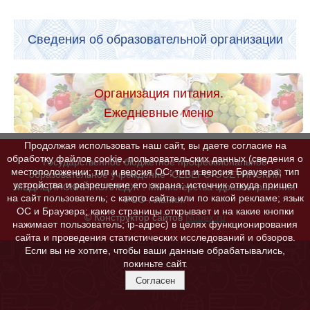
Сведения об образовательной организации
Организация питания.
Ежедневные меню
Продолжая использовать наш сайт, вы даете согласие на
обработку файлов cookie, пользовательских данных (сведения о
Государственное бюджетное профессиональное
местоположении; тип и версия ОС; тип и версия Браузера; тип
образовательное учреждение "СЕВЕРО-ОСЕТИНСКИЙ
устройства и разрешение его экрана; источник откуда пришел
МЕДИЦИНСКИЙ КОЛЛЕДЖ". Министерства здравоохранения
на сайт пользователь; с какого сайта или по какой рекламе; язык
РСО-Алания.
ОС и Браузера; какие страницы открывает и на какие кнопки
© Конструктор сайтов
Nubex.ru
нажимает пользователь; ip-адрес) в целях функционирования
сайта и проведения статистических исследований и обзоров.
Если вы не хотите, чтобы ваши данные обрабатывались,
покиньте сайт.
Согласен