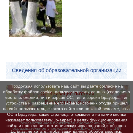
Сведения об образовательной организации
Продолжая использовать наш сайт, вы даете согласие на
обработку файлов cookie, пользовательских данных (сведения о
Организация питания.
местоположении; тип и версия ОС; тип и версия Браузера; тип
Ежедневные меню
устройства и разрешение его экрана; источник откуда пришел
на сайт пользователь; с какого сайта или по какой рекламе; язык
ОС и Браузера; какие страницы открывает и на какие кнопки
нажимает пользователь; ip-адрес) в целях функционирования
Государственное бюджетное профессиональное
сайта и проведения статистических исследований и обзоров.
образовательное учреждение "СЕВЕРО-ОСЕТИНСКИЙ
Если вы не хотите, чтобы ваши данные обрабатывались,