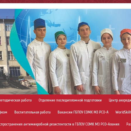
методическая работа
Отделение последипломной подготовки
Центр аккред
фком
Воспитательная работа
Вакансии ГБПОУ СОМК МЗ РСО-А
WorldSkill
спространения антимикробной резистентости в ГБПОУ СОМК МЗ РСО-Алания
Ра