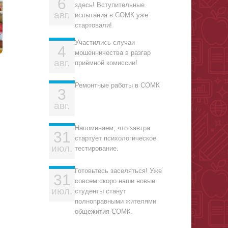
6
здесь! Вступительные
авг.
испытания в СОМК уже
стартовали!
Участились случаи
4
мошенничества в разгар
авг.
приёмной комиссии!
Ремонтные работы в СОМК
3
авг.
Напоминаем, что завтра
31
стартует психологическое
июл.
тестирование.
Готовьтесь заселяться! Уже
31
совсем скоро наши новые
июл.
студенты станут
полноправными жителями
общежития СОМК.