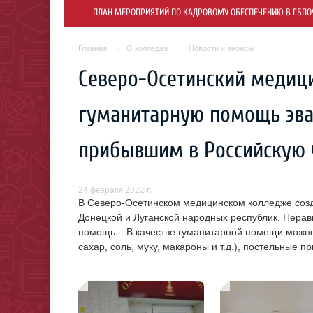
ПЛАН МЕРОПРИЯТИЙ ПО КАДРОВОМУ ОБЕСПЕЧЕНИЮ В ГБПОУ 
Главная
→
О колледже
→
Новости и анонсы
Северо-Осетинский медиц
гуманитарную помощь эв
прибывшим в Российскую
24 февраля 2022 г.
В Северо-Осетинском медицинском колледже созд
Донецкой и Луганской народных республик. Нерав
помощь... В качестве гуманитарной помощи можно
сахар, соль, муку, макароны и т.д.), постельные 