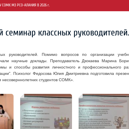
СОМК МЗ РСО-АЛАНИЯ В 2026 г.
 семинар классных руководителей.
х руководителей. Помимо вопросов по организации учебн
учали научные доклады. Преподаватель Дзокаева Марина Бори
рмы и способы развития личностного и профессионального ра
изации". Психолог Федосова Юлия Дмитриевна подготовила презе
я несоверннолетних студентов СОМК».