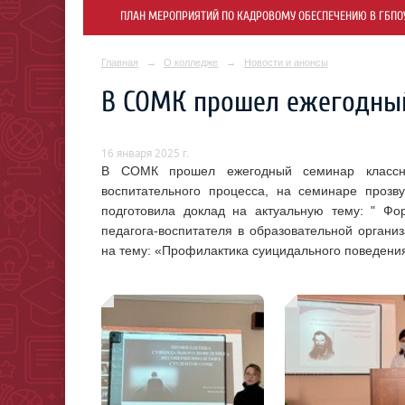
ПЛАН МЕРОПРИЯТИЙ ПО КАДРОВОМУ ОБЕСПЕЧЕНИЮ В ГБПОУ 
Главная
→
О колледже
→
Новости и анонсы
В СОМК прошел ежегодный
16 января 2025 г.
В СОМК прошел ежегодный семинар классны
воспитательного процесса, на семинаре прозв
подготовила доклад на актуальную тему: " Фо
педагога-воспитателя в образовательной орган
на тему: «Профилактика суицидального поведени