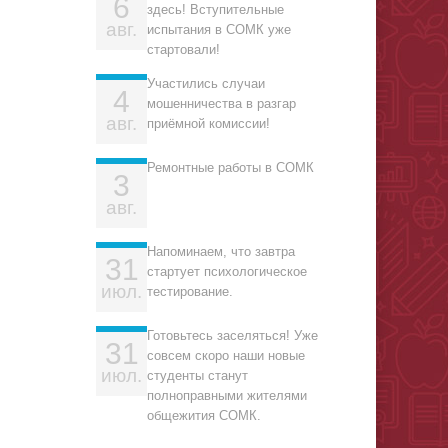
6
здесь! Вступительные
авг.
испытания в СОМК уже
стартовали!
Участились случаи
4
мошенничества в разгар
авг.
приёмной комиссии!
Ремонтные работы в СОМК
3
авг.
Напоминаем, что завтра
31
стартует психологическое
июл.
тестирование.
Готовьтесь заселяться! Уже
31
совсем скоро наши новые
июл.
студенты станут
полноправными жителями
общежития СОМК.