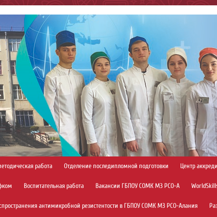
методическая работа
Отделение последипломной подготовки
Центр аккред
фком
Воспитательная работа
Вакансии ГБПОУ СОМК МЗ РСО-А
WorldSkill
спространения антимикробной резистентости в ГБПОУ СОМК МЗ РСО-Алания
Ра