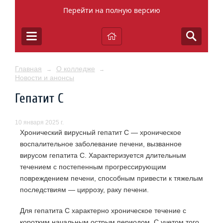
Перейти на полную версию
Главная
О колледже
→
→
Новости и анонсы
Гепатит С
10 января 2025 г.
Хронический вирусный гепатит С — хроническое
воспалительное заболевание печени, вызванное
вирусом гепатита С. Характеризуется длительным
течением с постепенным прогрессирующим
повреждением печени, способным привести к тяжелым
последствиям — циррозу, раку печени.
Для гепатита C характерно хроническое течение с
коротким начальным острым периодом. С учетом того,