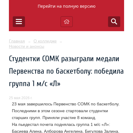
Перейти на полную версию
Главная
О колледже
→
→
Новости и анонсы
Студентки СОМК разыграли медали
Первенства по баскетболу: победила
группа 1 м/с «Л»
25 мая 2026 г.
23 мая завершилось Первенство СОМК по баскетболу.
Последними в этом сезоне стартовали студентки
старших групп. Приняли участие 8 команд.
На пьедестал почета поднялась группа 1 м/с «Л»:
Басиева Алина, Алборова Ангелина, Бигулова Залина,