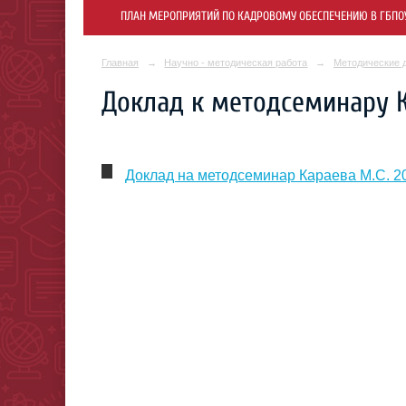
ПЛАН МЕРОПРИЯТИЙ ПО КАДРОВОМУ ОБЕСПЕЧЕНИЮ В ГБПОУ 
Главная
→
Научно - методическая работа
→
Методические 
Доклад к методсеминару К
Доклад на методсеминар Караева М.С. 202