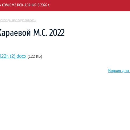
СОМК МЗ РСО-АЛАНИЯ В 2026 г.
доклады преподавателей
араевой М.С. 2022
2г. (2).docx
(122 КБ)
Версия для