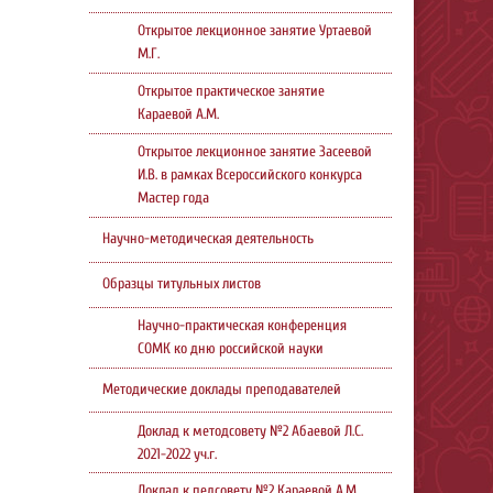
Открытое лекционное занятие Уртаевой
М.Г.
Открытое практическое занятие
Караевой А.М.
Открытое лекционное занятие Засеевой
И.В. в рамках Всероссийского конкурса
Мастер года
Научно-методическая деятельность
Образцы титульных листов
Научно-практическая конференция
СОМК ко дню российской науки
Методические доклады преподавателей
Доклад к методсовету №2 Абаевой Л.С.
2021-2022 уч.г.
Доклад к педсовету №2 Караевой А.М.