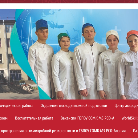
методическая работа
Отделение последипломной подготовки
Центр аккред
фком
Воспитательная работа
Вакансии ГБПОУ СОМК МЗ РСО-А
WorldSkill
спространения антимикробной резистентости в ГБПОУ СОМК МЗ РСО-Алания
Ра