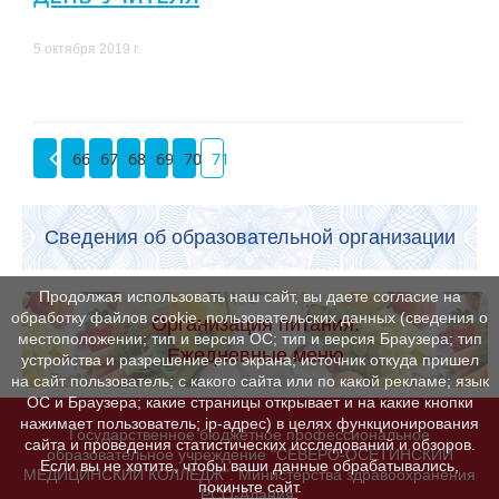
5 октября 2019 г.
66
67
68
69
70
71
Сведения об образовательной организации
Продолжая использовать наш сайт, вы даете согласие на
обработку файлов cookie, пользовательских данных (сведения о
Организация питания.
местоположении; тип и версия ОС; тип и версия Браузера; тип
Ежедневные меню
устройства и разрешение его экрана; источник откуда пришел
на сайт пользователь; с какого сайта или по какой рекламе; язык
ОС и Браузера; какие страницы открывает и на какие кнопки
нажимает пользователь; ip-адрес) в целях функционирования
Государственное бюджетное профессиональное
сайта и проведения статистических исследований и обзоров.
образовательное учреждение "СЕВЕРО-ОСЕТИНСКИЙ
Если вы не хотите, чтобы ваши данные обрабатывались,
МЕДИЦИНСКИЙ КОЛЛЕДЖ". Министерства здравоохранения
покиньте сайт.
РСО-Алания.